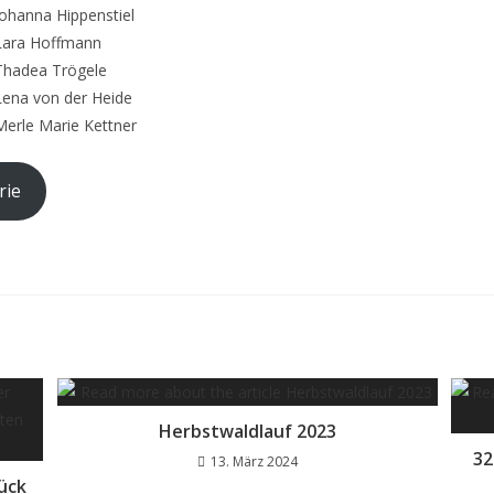
Johanna Hippenstiel
 Lara Hoffmann
Thadea Trögele
Lena von der Heide
Merle Marie Kettner
rie
Herbstwaldlauf 2023
32
13. März 2024
ück