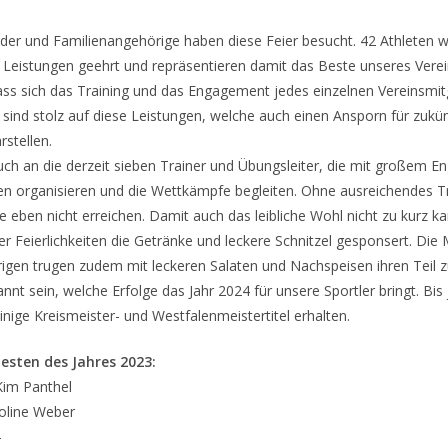
der und Familienangehörige haben diese Feier besucht. 42 Athleten w
Leistungen geehrt und repräsentieren damit das Beste unseres Vereins
ass sich das Training und das Engagement jedes einzelnen Vereinsmit
 sind stolz auf diese Leistungen, welche auch einen Ansporn für zukün
stellen.
uch an die derzeit sieben Trainer und Übungsleiter, die mit großem 
ten organisieren und die Wettkämpfe begleiten. Ohne ausreichendes Tr
ge eben nicht erreichen. Damit auch das leibliche Wohl nicht zu kurz k
 Feierlichkeiten die Getränke und leckere Schnitzel gesponsert. Die 
igen trugen zudem mit leckeren Salaten und Nachspeisen ihren Teil z
nnt sein, welche Erfolge das Jahr 2024 für unsere Sportler bringt. Bis 
inige Kreismeister- und Westfalenmeistertitel erhalten.
esten des Jahres 2023:
Kim Panthel
Joline Weber
–