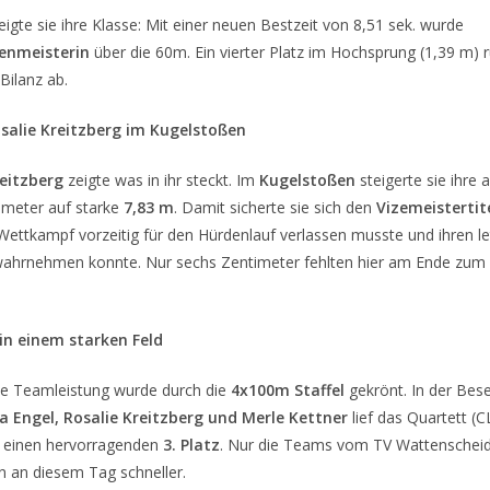
eigte sie ihre Klasse: Mit einer neuen Bestzeit von 8,51 sek. wurde
enmeisterin
über die 60m. Ein vierter Platz im Hochsprung (1,39 m) 
Bilanz ab.
osalie Kreitzberg im Kugelstoßen
reitzberg
zeigte was in ihr steckt. Im
Kugelstoßen
steigerte sie ihre
imeter auf starke
7,83 m
. Damit sicherte sie sich den
Vizemeistertit
Wettkampf vorzeitig für den Hürdenlauf verlassen musste und ihren l
wahrnehmen konnte. Nur sechs Zentimeter fehlten hier am Ende zum
 in einem starken Feld
e Teamleistung wurde durch die
4x100m Staffel
gekrönt. In der Bes
a Engel, Rosalie Kreitzberg und Merle Kettner
lief das Quartett (C
uf einen hervorragenden
3. Platz
. Nur die Teams vom TV Wattenschei
 an diesem Tag schneller.