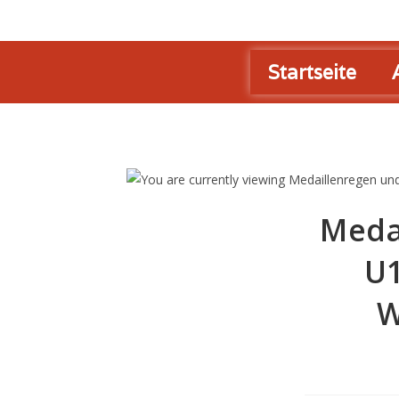
Startseite
Meda
U1
W