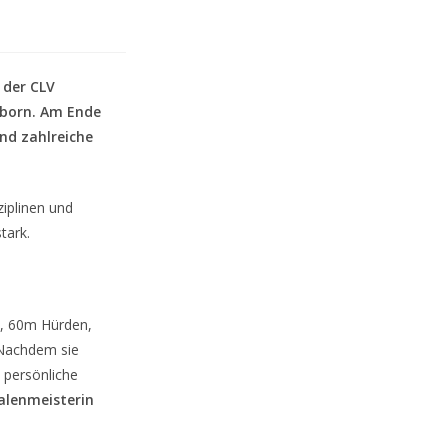
 der CLV
rborn. Am Ende
und zahlreiche
ziplinen und
tark.
, 60m Hürden,
 Nachdem sie
e persönliche
alenmeisterin