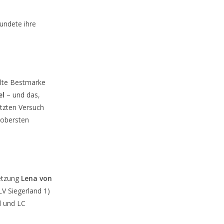
rundete ihre
 alte Bestmarke
el
– und das,
etzten Versuch
 obersten
etzung
Lena von
LV Siegerland 1)
d und LC