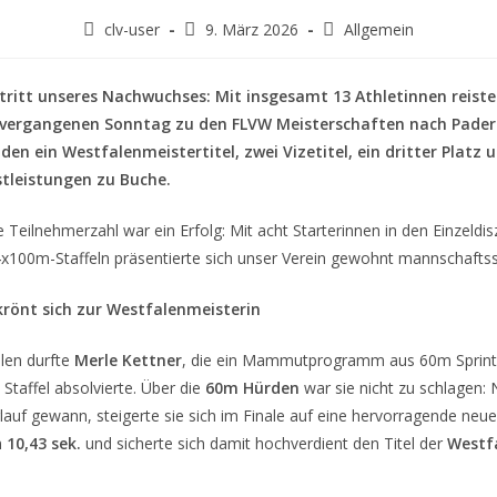
clv-user
9. März 2026
Allgemein
ftritt unseres Nachwuchses: Mit insgesamt 13 Athletinnen reiste
 vergangenen Sonntag zu den FLVW Meisterschaften nach Pade
en ein Westfalenmeistertitel, zwei Vizetitel, ein dritter Platz 
stleistungen zu Buche.
e Teilnehmerzahl war ein Erfolg: Mit acht Starterinnen in den Einzeldis
4x100m-Staffeln präsentierte sich unser Verein gewohnt mannschaftss
krönt sich zur Westfalenmeisterin
len durfte
Merle Kettner
, die ein Mammutprogramm aus 60m Sprint
taffel absolvierte. Über die
60m Hürden
war sie nicht zu schlagen:
rlauf gewann, steigerte sie sich im Finale auf eine hervorragende neu
n
10,43 sek.
und sicherte sich damit hochverdient den Titel der
Westf