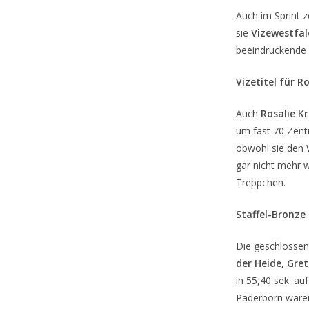
Auch im Sprint z
sie
Vizewestfal
beeindruckende 
Vizetitel für R
Auch
Rosalie K
um fast 70 Zent
obwohl sie den 
gar nicht mehr 
Treppchen.
Staffel-Bronze
Die geschlossen
der Heide, Gret
in 55,40 sek. a
Paderborn waren