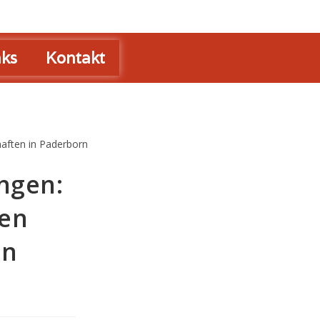
nks
Kontakt
ngen:
den
in