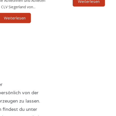
ie Athletinnen und Athleten
Weiterlesen
 CLV Siegerland von...
Weiterlesen
er
ersönlich von der
erzeugen zu lassen.
 findest du unter