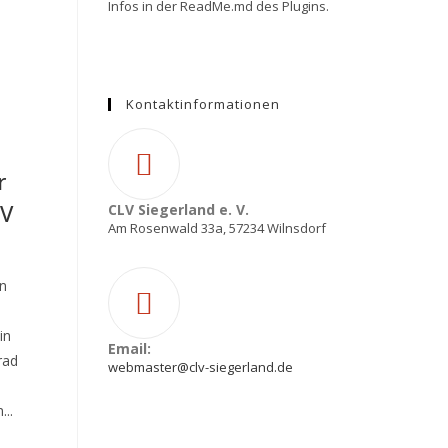
Infos in der ReadMe.md des Plugins.
Kontaktinformationen
r
LV
CLV Siegerland e. V.
Am Rosenwald 33a, 57234 Wilnsdorf
in
in
Email:
rad
webmaster@clv-siegerland.de
...