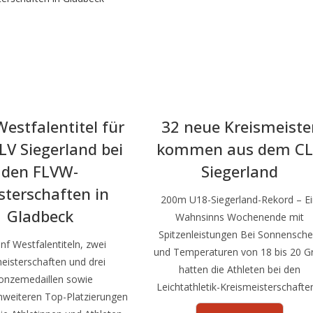
estfalentitel für
32 neue Kreismeiste
LV Siegerland bei
kommen aus dem C
den FLVW-
Siegerland
sterschaften in
200m U18-Siegerland-Rekord – E
Gladbeck
Wahnsinns Wochenende mit
Spitzenleistungen Bei Sonnensche
ünf Westfalentiteln, zwei
und Temperaturen von 18 bis 20 G
eisterschaften und drei
hatten die Athleten bei den
onzemedaillen sowie
Leichtathletik-Kreismeisterschaften
nweiteren Top-Platzierungen