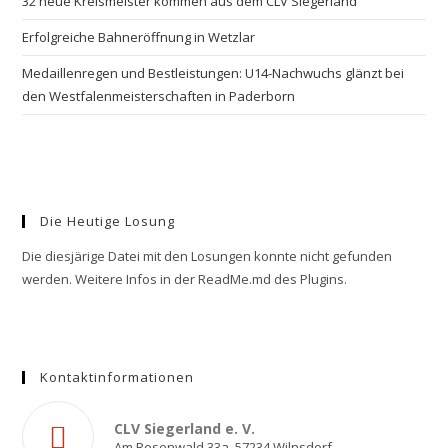
32 neue Kreismeister kommen aus dem CLV Siegerland
Erfolgreiche Bahneröffnung in Wetzlar
Medaillenregen und Bestleistungen: U14-Nachwuchs glänzt bei
den Westfalenmeisterschaften in Paderborn
Die Heutige Losung
Die diesjärige Datei mit den Losungen konnte nicht gefunden
werden. Weitere Infos in der ReadMe.md des Plugins.
Kontaktinformationen
CLV Siegerland e. V.
Am Rosenwald 33a, 57234 Wilnsdorf