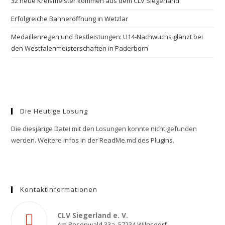
32 neue Kreismeister kommen aus dem CLV Siegerland
Erfolgreiche Bahneröffnung in Wetzlar
Medaillenregen und Bestleistungen: U14-Nachwuchs glänzt bei
den Westfalenmeisterschaften in Paderborn
Die Heutige Losung
Die diesjärige Datei mit den Losungen konnte nicht gefunden
werden. Weitere Infos in der ReadMe.md des Plugins.
Kontaktinformationen
CLV Siegerland e. V.
Am Rosenwald 33a, 57234 Wilnsdorf