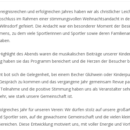
eignisreichen und erfolgreichen Jahres haben wir als christlicher Leich
bschluss im Rahmen einer stimmungsvollen Weihnachtsandacht in de
Wilnsdorf gefeiert. Die Andacht war ein besonderer Moment der Bes
, zu dem viele Sportlerinnen und Sportler sowie deren Familiena
aben.
ighlight des Abends waren die musikalischen Beiträge unserer Kinder.
g haben sie das Programm bereichert und die Herzen der Besucher be
t bot sich die Gelegenheit, bei einem Becher Glühwein oder Kinderp
s Gespräch zu kommen und das vergangene Jahr gemeinsam Revue pa
 Teilnahme und die positive Stimmung haben uns als Veranstalter seh
hr, wie stark unsere Gemeinschaft ist.
olgreiches Jahr für unseren Verein: Wir dürfen stolz auf unsere großar
nd Sportler sein, auf die gewachsene Gemeinschaft und die vielen kle
 Bereichen. Diese Entwicklung motiviert uns, mit voller Energie und Vo