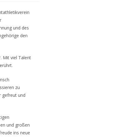
tathletikverein
r
innung und des
ngehörige den
 Mit viel Talent
rührt.
unsch
ssieren zu
r gefreut und
tigen
inen und großen
rfreude ins neue