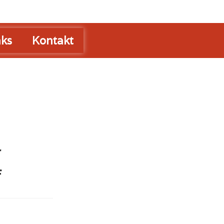
nks
Kontakt
r
f